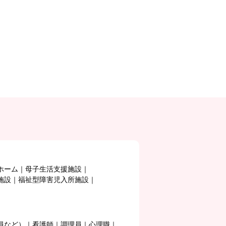
ホーム
母子生活支援施設
施設
福祉型障害児入所施設
員など）
看護師
調理員
心理職