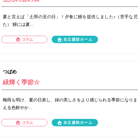
夏と言えば「土用の丑の日」！夕食に鰻を提供しました♪（苦手な
た） 鰻には夏...
コラム
自立援助ホーム
つばめ
緑輝く季節☆
梅雨も明け、夏の日差し、緑の美しさをより感じられる季節になりま
える色鮮やか...
コラム
自立援助ホーム