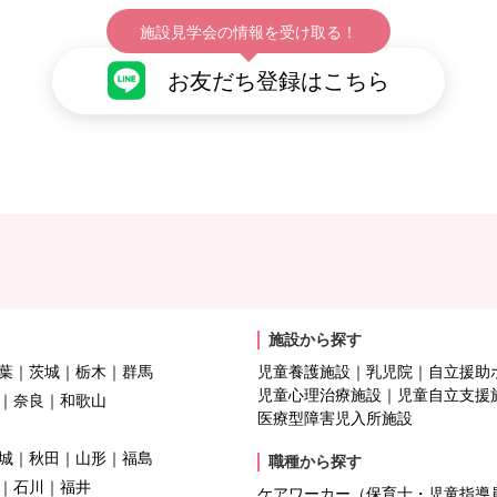
施設見学会の情報を受け取る！
お友だち登録はこちら
施設から探す
葉
茨城
栃木
群馬
児童養護施設
乳児院
自立援助
児童心理治療施設
児童自立支援
奈良
和歌山
医療型障害児入所施設
城
秋田
山形
福島
職種から探す
石川
福井
ケアワーカー（保育士・児童指導