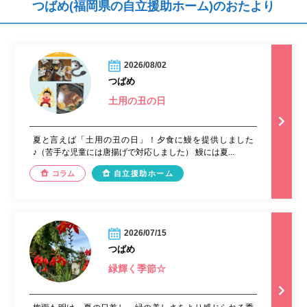
つばめ(福岡県の自立援助ホーム)のおたより
2026/08/02
つばめ
土用の丑の日
夏と言えば「土用の丑の日」！夕食に鰻を提供しました
♪（苦手な児童には唐揚げで対応しました） 鰻には夏...
コラム
自立援助ホーム
2026/07/15
つばめ
緑輝く季節☆