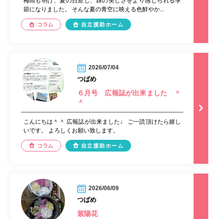
梅雨も明け、夏の日差し、緑の美しさをより感じられる季
節になりました。 そんな夏の青空に映える色鮮やか...
コラム
自立援助ホーム
2026/07/04
つばめ
６月号 広報誌が出来ました ＾
＾
こんにちは＾＾ 広報誌が出来ました♩ ご一読頂けたら嬉し
いです。 よろしくお願い致します。
コラム
自立援助ホーム
2026/06/09
つばめ
紫陽花