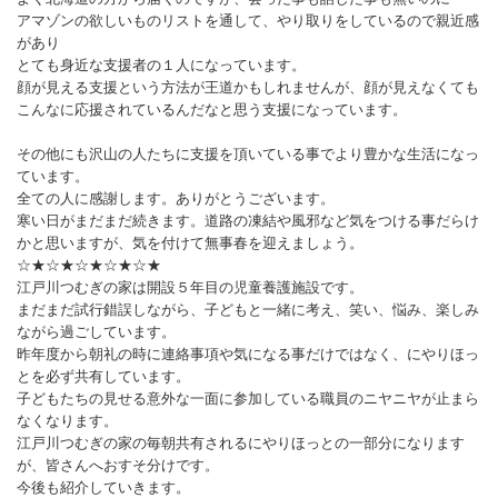
アマゾンの欲しいものリストを通して、やり取りをしているので親近感
があり
とても身近な支援者の１人になっています。
顔が見える支援という方法が王道かもしれませんが、顔が見えなくても
こんなに応援されているんだなと思う支援になっています。
その他にも沢山の人たちに支援を頂いている事でより豊かな生活になっ
ています。
全ての人に感謝します。ありがとうございます。
寒い日がまだまだ続きます。道路の凍結や風邪など気をつける事だらけ
かと思いますが、気を付けて無事春を迎えましょう。
☆★☆★☆★☆★☆★
江戸川つむぎの家は開設５年目の児童養護施設です。
まだまだ試行錯誤しながら、子どもと一緒に考え、笑い、悩み、楽しみ
ながら過ごしています。
昨年度から朝礼の時に連絡事項や気になる事だけではなく、にやりほっ
とを必ず共有しています。
子どもたちの見せる意外な一面に参加している職員のニヤニヤが止まら
なくなります。
江戸川つむぎの家の毎朝共有されるにやりほっとの一部分になります
が、皆さんへおすそ分けです。
今後も紹介していきます。