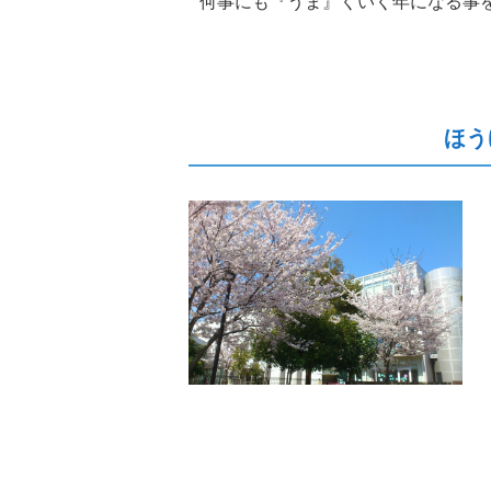
何事にも『うま』くいく年になる事
ほう