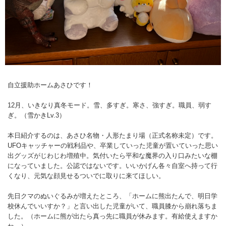
自立援助ホームあさひです！
12月、いきなり真冬モード。雪、多すぎ。寒さ、強すぎ。職員、弱す
ぎ。（雪かきLv.3）
本日紹介するのは、あさひ名物・人形たまり場（正式名称未定）です。
UFOキャッチャーの戦利品や、卒業していった児童が置いていった思い
出グッズがじわじわ増殖中。気付いたら平和な魔界の入り口みたいな棚
になっていました。公認ではないです。いいかげん各々自室へ持って行
くなり、元気な顔見せるついでに取りに来てほしい。
先日クマのぬいぐるみが増えたところ、「ホームに熊出たんで、明日学
校休んでいいすか？」と言い出した児童がいて、職員膝から崩れ落ちま
した。（ホームに熊が出たら真っ先に職員が休みます。有給使えますか