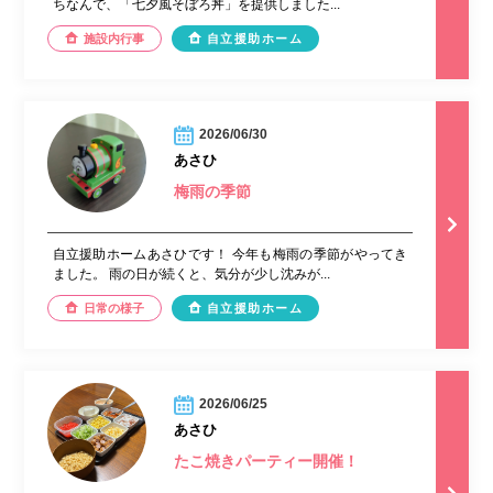
ちなんで、「七夕風そぼろ丼」を提供しました...
施設内行事
自立援助ホーム
2026/06/30
あさひ
梅雨の季節
自立援助ホームあさひです！ 今年も梅雨の季節がやってき
ました。 雨の日が続くと、気分が少し沈みが...
日常の様子
自立援助ホーム
2026/06/25
あさひ
たこ焼きパーティー開催！