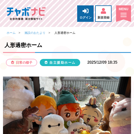
ログイン
新規登録
ホーム
施設のおたより
人形過密ホーム
人形過密ホーム
2025/12/09 18:35
日常の様子
自立援助ホーム