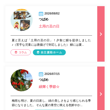
2026/08/02
つばめ
土用の丑の日
夏と言えば「土用の丑の日」！夕食に鰻を提供しました
♪（苦手な児童には唐揚げで対応しました） 鰻には夏...
コラム
自立援助ホーム
2026/07/15
つばめ
緑輝く季節☆
梅雨も明け、夏の日差し、緑の美しさをより感じられる季
節になりました。 そんな夏の青空に映える色鮮やか...