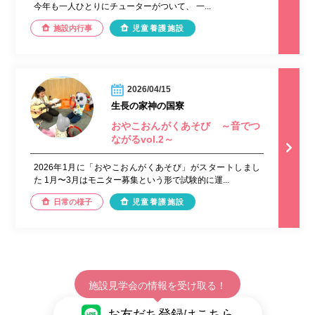
今年も一人ひとりにチューターがついて、 一...
施設内行事
児童養護施設
2026/04/15
生長の家神の国寮
おやこおんがくあそび ～音でつ
ながるvol.2～
2026年1月に「おやこおんがくあそび」がスタートしまし
た 1月〜3月はモニター募集という形で試験的に運...
日常の様子
児童養護施設
施設見学会の情報を受け取る！
お友だち登録はこちら