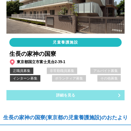
児童養護施設
生長の家神の国寮
東京都国立市富士見台2-39-1
正職員募集
非常勤職員募集
アルバイト募集
インターン募集
ボランティア募集
その他募集
詳細を見る
生長の家神の国寮(東京都の児童養護施設)のおたより