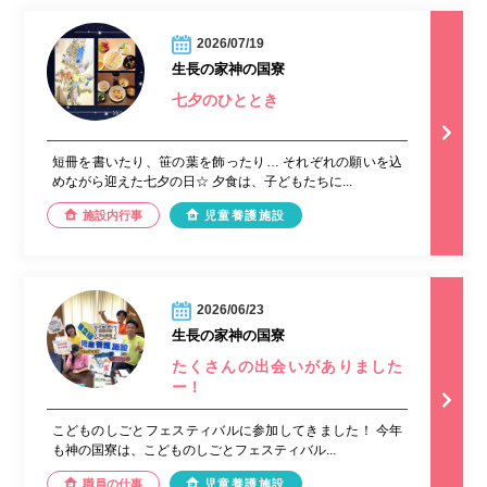
2026/07/19
生長の家神の国寮
七夕のひととき
短冊を書いたり、笹の葉を飾ったり… それぞれの願いを込
めながら迎えた七夕の日☆ 夕食は、子どもたちに...
施設内行事
児童養護施設
2026/06/23
生長の家神の国寮
たくさんの出会いがありました
ー！
こどものしごとフェスティバルに参加してきました！ 今年
も神の国寮は、こどものしごとフェスティバル...
職員の仕事
児童養護施設