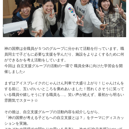
神の国寮は全職員が５つのグループに分かれて活動を行っています。職
員同士で子どもに必要な支援を学んだり、施設をよりよくするために何
ができるかを考え活動をしています。
今回は 自立支援グループの活動の一環で 職員全体に向けた学習会を開
催しました♪
まずはアイスブレイクのじゃんけん列車で大盛り上がり！じゃんけんを
する前に、互いのいいところを褒めあいました！照れくさそうに笑って
いる職員や嬉しそうにする職員も…。笑い声が絶えず、最初から明るい
雰囲気でスタート☆
その後は、自立支援グループの活動内容を紹介しながら、
「神の国寮が考える子どもへの自立支援とは？」をテーマにディスカッ
ションを実施。