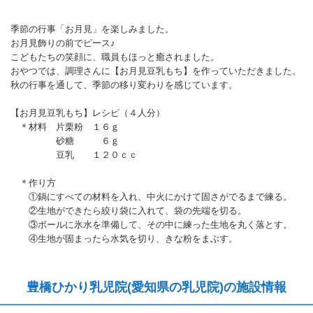
季節の行事「お月見」を楽しみました。
お月見飾りの前でピース♪
こどもたちの笑顔に、職員もほっと癒されました。
おやつでは、調理さんに【お月見豆乳もち】を作っていただきました。
秋の行事を通して、季節の移り変わりを感じています。
【お月見豆乳もち】レシピ（４人分）
＊材料 片栗粉 １６ｇ
砂糖 ６ｇ
豆乳 １２０ｃｃ
＊作り方
①鍋にすべての材料を入れ、中火にかけて固さがでるまで練る。
②生地ができたら絞り袋に入れて、袋の先端を切る。
③ボールに氷水を準備して、その中に練った生地を丸く落とす。
④生地が固まったら水気を切り、きな粉をまぶす。
豊橋ひかり乳児院(愛知県の乳児院)の施設情報