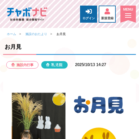
ログイン
新規登録
ホーム
施設のおたより
お月見
お月見
2025/10/13 14:27
施設内行事
乳児院