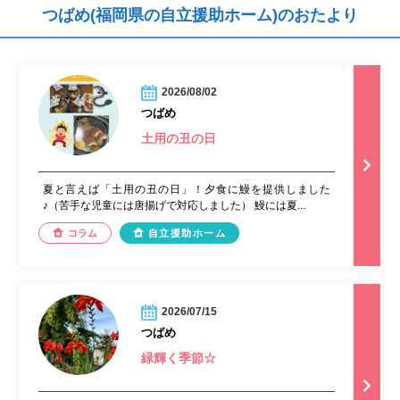
つばめ(福岡県の自立援助ホーム)のおたより
2026/08/02
つばめ
土用の丑の日
夏と言えば「土用の丑の日」！夕食に鰻を提供しました
♪（苦手な児童には唐揚げで対応しました） 鰻には夏...
コラム
自立援助ホーム
2026/07/15
つばめ
緑輝く季節☆