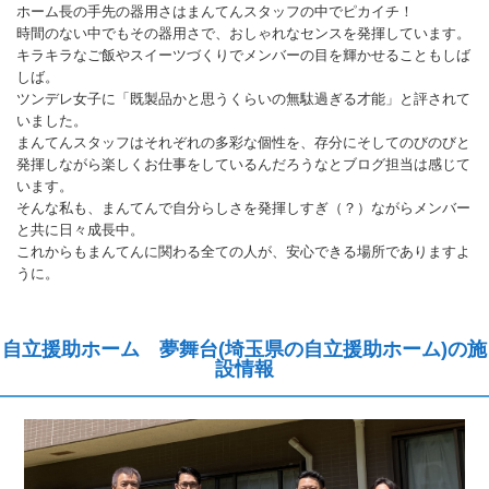
ホーム長の手先の器用さはまんてんスタッフの中でピカイチ！
時間のない中でもその器用さで、おしゃれなセンスを発揮しています。
キラキラなご飯やスイーツづくりでメンバーの目を輝かせることもしば
しば。
ツンデレ女子に「既製品かと思うくらいの無駄過ぎる才能」と評されて
いました。
まんてんスタッフはそれぞれの多彩な個性を、存分にそしてのびのびと
発揮しながら楽しくお仕事をしているんだろうなとブログ担当は感じて
います。
そんな私も、まんてんで自分らしさを発揮しすぎ（？）ながらメンバー
と共に日々成長中。
これからもまんてんに関わる全ての人が、安心できる場所でありますよ
うに。
自立援助ホーム 夢舞台(埼玉県の自立援助ホーム)の施
設情報