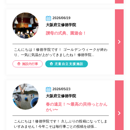
2026/06/19
大阪府立修徳学院
讃母の式典、園遊会！
こんにちは！修徳学院です！ ゴールデンウィークが終わ
り、一気に気温が上がってきましたね！ 修徳学院...
施設内行事
児童自立支援施設
2026/05/23
大阪府立修徳学院
春の遠足！〜最高の貝待っとかん
かい〜
こんにちは！修徳学院です！ 久しぶりの投稿になってしま
いすみません！今年こそは毎行事ごとの投稿を頑張...