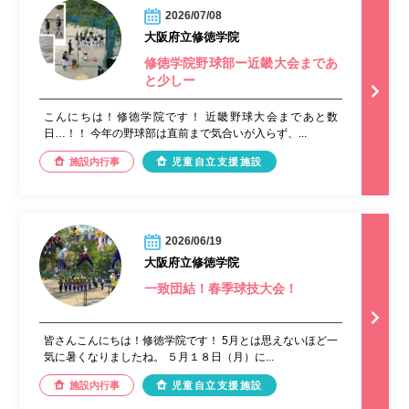
2026/07/08
大阪府立修徳学院
修徳学院野球部ー近畿大会まであ
と少しー
こんにちは！修徳学院です！ 近畿野球大会まであと数
日…！！ 今年の野球部は直前まで気合いが入らず、...
施設内行事
児童自立支援施設
2026/06/19
大阪府立修徳学院
一致団結！春季球技大会！
皆さんこんにちは！修徳学院です！ 5月とは思えないほど一
気に暑くなりましたね。 ５月１８日（月）に...
施設内行事
児童自立支援施設