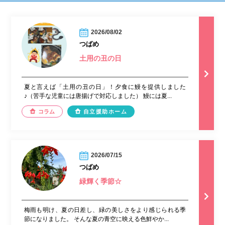
2026/08/02
つばめ
土用の丑の日
夏と言えば「土用の丑の日」！夕食に鰻を提供しました
♪（苦手な児童には唐揚げで対応しました） 鰻には夏...
コラム
自立援助ホーム
2026/07/15
つばめ
緑輝く季節☆
梅雨も明け、夏の日差し、緑の美しさをより感じられる季
節になりました。 そんな夏の青空に映える色鮮やか...