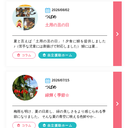
2026/08/02
つばめ
土用の丑の日
夏と言えば「土用の丑の日」！夕食に鰻を提供しました
♪（苦手な児童には唐揚げで対応しました） 鰻には夏...
コラム
自立援助ホーム
2026/07/15
つばめ
緑輝く季節☆
梅雨も明け、夏の日差し、緑の美しさをより感じられる季
節になりました。 そんな夏の青空に映える色鮮やか...
コラム
自立援助ホーム