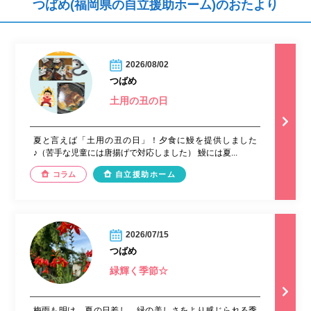
つばめ(福岡県の自立援助ホーム)のおたより
2026/08/02
つばめ
土用の丑の日
夏と言えば「土用の丑の日」！夕食に鰻を提供しました
♪（苦手な児童には唐揚げで対応しました） 鰻には夏...
コラム
自立援助ホーム
2026/07/15
つばめ
緑輝く季節☆
梅雨も明け、夏の日差し、緑の美しさをより感じられる季