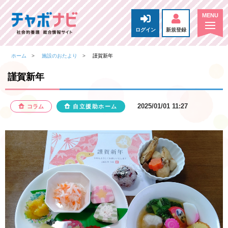
ログイン
新規登録
ホーム
施設のおたより
謹賀新年
謹賀新年
2025/01/01 11:27
コラム
自立援助ホーム