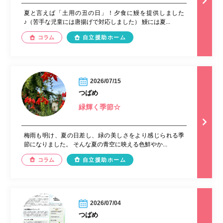
夏と言えば「土用の丑の日」！夕食に鰻を提供しました
♪（苦手な児童には唐揚げで対応しました） 鰻には夏...
コラム
自立援助ホーム
2026/07/15
つばめ
緑輝く季節☆
梅雨も明け、夏の日差し、緑の美しさをより感じられる季
節になりました。 そんな夏の青空に映える色鮮やか...
コラム
自立援助ホーム
2026/07/04
つばめ