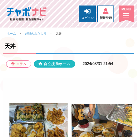
ログイン
新規登録
ホーム
施設のおたより
天丼
天丼
2024/08/31 21:54
コラム
自立援助ホーム