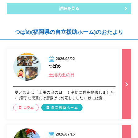
詳細を見る
つばめ(福岡県の自立援助ホーム)のおたより
2026/08/02
つばめ
土用の丑の日
夏と言えば「土用の丑の日」！夕食に鰻を提供しました
♪（苦手な児童には唐揚げで対応しました） 鰻には夏...
コラム
自立援助ホーム
2026/07/15