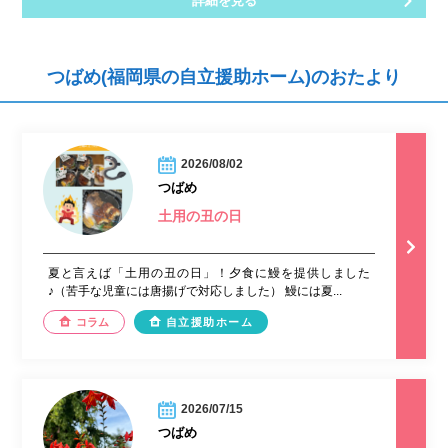
詳細を見る
つばめ(福岡県の自立援助ホーム)のおたより
2026/08/02
つばめ
土用の丑の日
夏と言えば「土用の丑の日」！夕食に鰻を提供しました
♪（苦手な児童には唐揚げで対応しました） 鰻には夏...
コラム
自立援助ホーム
2026/07/15
つばめ