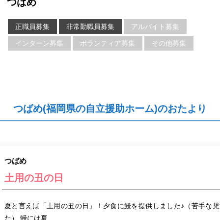
つばめ
正職員募集
非常勤職員募集
アルバイト募集
インターン募集
ボランティア募集
その他募集
つばめ(福岡県の自立援助ホーム)のおたより
つばめ
土用の丑の日
夏と言えば「土用の丑の日」！夕食に鰻を提供しました♪（苦手な
た） 鰻には夏...