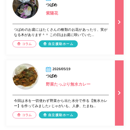
つばめ
紫陽花
つばめのお庭にはたくさんの種類のお花があったり、実が
なる木があります＾＾ この日はお庭に咲いていた...
コラム
自立援助ホーム
2026/05/19
つばめ
野菜たっぷり無水カレー
今回は水を一切使わず野菜から出た水分で作る【無水カレ
ー】を作ってみました♪ じゃがいも、人参、たまね...
コラム
自立援助ホーム