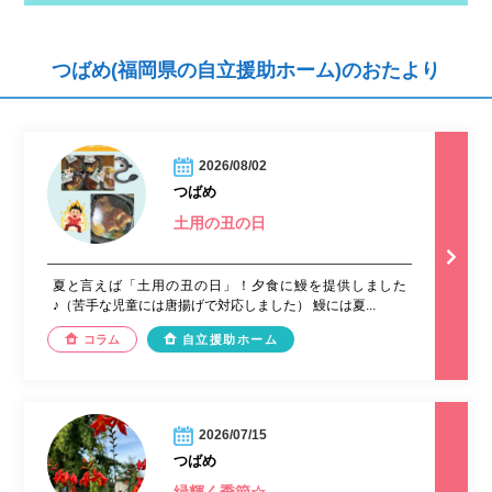
つばめ(福岡県の自立援助ホーム)のおたより
2026/08/02
つばめ
土用の丑の日
夏と言えば「土用の丑の日」！夕食に鰻を提供しました
♪（苦手な児童には唐揚げで対応しました） 鰻には夏...
コラム
自立援助ホーム
2026/07/15
つばめ
緑輝く季節☆