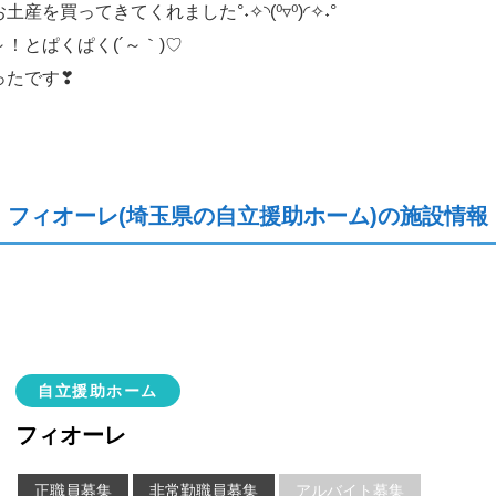
買ってきてくれました°˖✧◝(⁰▿⁰)◜✧˖°
！とぱくぱく(´～｀)♡
ったです❣
フィオーレ(埼玉県の自立援助ホーム)の施設情報
自立援助ホーム
フィオーレ
正職員募集
非常勤職員募集
アルバイト募集