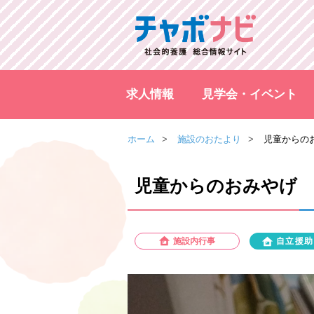
求人情報
見学会・イベント
ホーム
施設のおたより
児童からの
児童からのおみやげ
施設内行事
自立援助