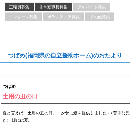
正職員募集
非常勤職員募集
アルバイト募集
インターン募集
ボランティア募集
その他募集
つばめ(福岡県の自立援助ホーム)のおたより
つばめ
土用の丑の日
夏と言えば「土用の丑の日」！夕食に鰻を提供しました♪（苦手な
た） 鰻には夏...