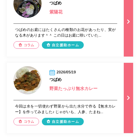
つばめ
紫陽花
つばめのお庭にはたくさんの種類のお花があったり、実が
なる木があります＾＾ この日はお庭に咲いていた...
コラム
自立援助ホーム
2026/05/19
つばめ
野菜たっぷり無水カレー
今回は水を一切使わず野菜から出た水分で作る【無水カレ
ー】を作ってみました♪ じゃがいも、人参、たまね...
コラム
自立援助ホーム