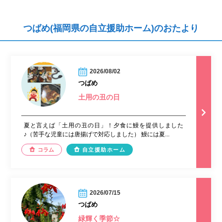
つばめ(福岡県の自立援助ホーム)のおたより
2026/08/02
つばめ
土用の丑の日
夏と言えば「土用の丑の日」！夕食に鰻を提供しました
♪（苦手な児童には唐揚げで対応しました） 鰻には夏...
コラム
自立援助ホーム
2026/07/15
つばめ
緑輝く季節☆