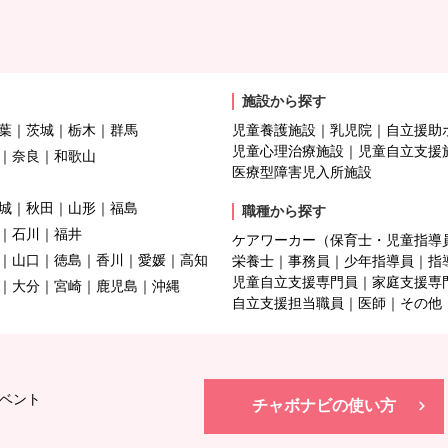
施設から探す
葉
茨城
栃木
群馬
児童養護施設
乳児院
自立援助
児童心理治療施設
児童自立支援
奈良
和歌山
医療型障害児入所施設
城
秋田
山形
福島
職種から探す
石川
福井
ケアワーカー（保育士・児童指導
山口
徳島
香川
愛媛
高知
栄養士
事務員
少年指導員
指
児童自立支援専門員
家庭支援専
大分
宮崎
鹿児島
沖縄
自立支援担当職員
医師
その他
ベント
チャボナビの使い方