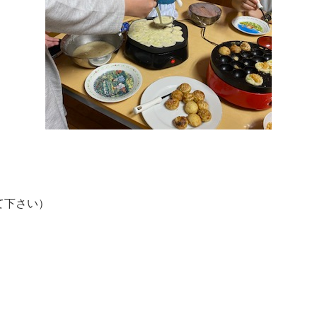
て下さい）
」