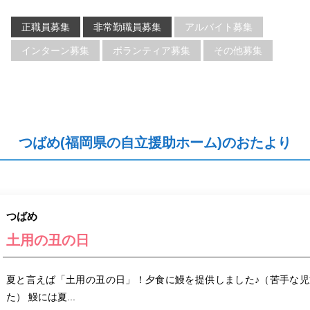
正職員募集
非常勤職員募集
アルバイト募集
インターン募集
ボランティア募集
その他募集
つばめ(福岡県の自立援助ホーム)のおたより
つばめ
土用の丑の日
夏と言えば「土用の丑の日」！夕食に鰻を提供しました♪（苦手な
た） 鰻には夏...