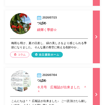
2026/07/15
つばめ
緑輝く季節☆
梅雨も明け、夏の日差し、緑の美しさをより感じられる季
節になりました。 そんな夏の青空に映える色鮮やか...
コラム
自立援助ホーム
2026/07/04
つばめ
６月号 広報誌が出来ました ＾
＾
こんにちは＾＾ 広報誌が出来ました♩ ご一読頂けたら嬉し