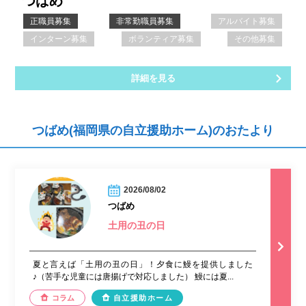
つばめ
正職員募集
非常勤職員募集
アルバイト募集
インターン募集
ボランティア募集
その他募集
詳細を見る
つばめ(福岡県の自立援助ホーム)のおたより
2026/08/02
つばめ
土用の丑の日
夏と言えば「土用の丑の日」！夕食に鰻を提供しました
♪（苦手な児童には唐揚げで対応しました） 鰻には夏...
コラム
自立援助ホーム