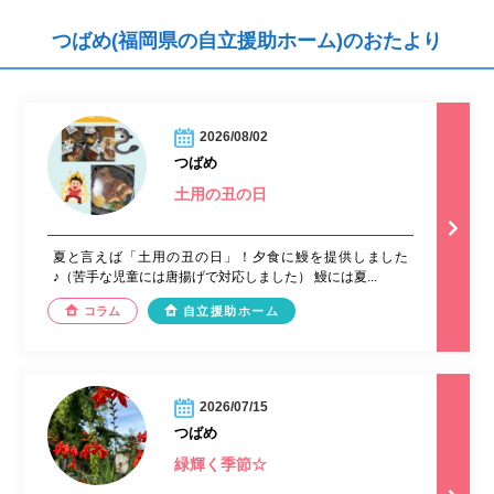
つばめ(福岡県の自立援助ホーム)のおたより
2026/08/02
つばめ
土用の丑の日
夏と言えば「土用の丑の日」！夕食に鰻を提供しました
♪（苦手な児童には唐揚げで対応しました） 鰻には夏...
コラム
自立援助ホーム
2026/07/15
つばめ
緑輝く季節☆