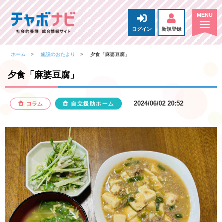
ログイン
新規登録
ホーム
施設のおたより
夕食「麻婆豆腐」
夕食「麻婆豆腐」
2024/06/02 20:52
コラム
自立援助ホーム