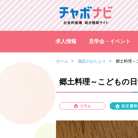
求人情報
見学会・イベント
ホーム
施設のおたより
郷土料理～こ
郷土料理～こどもの日v
コラム
自立援助