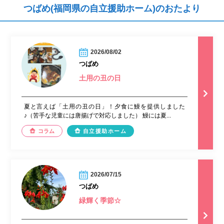
つばめ(福岡県の自立援助ホーム)のおたより
2026/08/02
つばめ
土用の丑の日
夏と言えば「土用の丑の日」！夕食に鰻を提供しました
♪（苦手な児童には唐揚げで対応しました） 鰻には夏...
コラム
自立援助ホーム
2026/07/15
つばめ
緑輝く季節☆