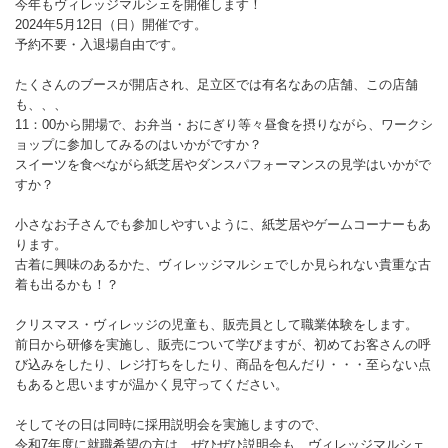
今年もヴィレッジマルシェを開催します！
2024年5月12日（日）開催です。
予約不要・入退場自由です。
たくさんのブースが開店され、足立区では有名なあの店舗、この店舗
も、、、
11：00から開場で、お弁当・おにぎり等々昼食を摂りながら、ワークシ
ョップに参加してみるのはいかがですか？
スイーツを食べながら紙芝居やダンスパフォーマンスの見学はいかがで
すか？
小さなお子さんでも参加しやすいように、紙芝居やゲームコーナーもあ
ります。
古着に興味のあるかた、ヴィレッジマルシェでしか見られない貴重な古
着も出るかも！？
クリスマス・ヴィレッジの児童も、販売員として職業体験をします。
前日から研修を実施し、販売について学びますが、初めてお客さんの呼
び込みをしたり、レジ打ちをしたり、商品を包んだり・・・至らない点
もあると思いますが温かく見守ってください。
そしてその日は同時に採用説明会を実施しますので、
令和7年度に就職希望の方は、ぜひぜひ説明会も、ヴィレッジマルシェ