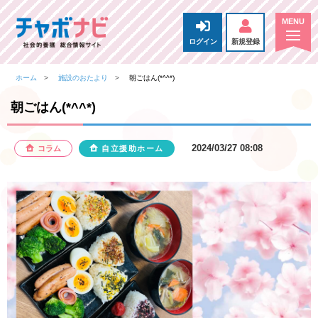
ログイン
新規登録
ホーム
施設のおたより
朝ごはん(*^^*)
朝ごはん(*^^*)
2024/03/27 08:08
コラム
自立援助ホーム