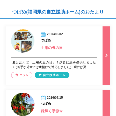
つばめ(福岡県の自立援助ホーム)のおたより
2026/08/02
つばめ
土用の丑の日
夏と言えば「土用の丑の日」！夕食に鰻を提供しました
♪（苦手な児童には唐揚げで対応しました） 鰻には夏...
コラム
自立援助ホーム
2026/07/15
つばめ
緑輝く季節☆