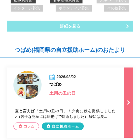
インターン募集
ボランティア募集
その他募集
詳細を見る
つばめ(福岡県の自立援助ホーム)のおたより
2026/08/02
つばめ
土用の丑の日
夏と言えば「土用の丑の日」！夕食に鰻を提供しました
♪（苦手な児童には唐揚げで対応しました） 鰻には夏...
コラム
自立援助ホーム