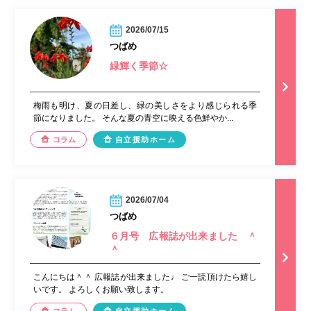
2026/07/15
つばめ
緑輝く季節☆
梅雨も明け、夏の日差し、緑の美しさをより感じられる季
節になりました。 そんな夏の青空に映える色鮮やか...
コラム
自立援助ホーム
2026/07/04
つばめ
６月号 広報誌が出来ました ＾
＾
こんにちは＾＾ 広報誌が出来ました♩ ご一読頂けたら嬉し
いです。 よろしくお願い致します。