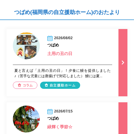
つばめ(福岡県の自立援助ホーム)のおたより
2026/08/02
つばめ
土用の丑の日
夏と言えば「土用の丑の日」！夕食に鰻を提供しました
♪（苦手な児童には唐揚げで対応しました） 鰻には夏...
コラム
自立援助ホーム
2026/07/15
つばめ
緑輝く季節☆