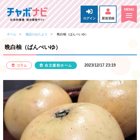
ログイン
新規登録
ホーム
施設のおたより
晩白柚（ばんぺいゆ）
晩白柚（ばんぺいゆ）
2023/12/17 23:19
コラム
自立援助ホーム