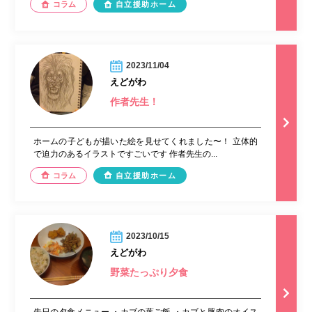
コラム
自立援助ホーム
2023/11/04
えどがわ
作者先生！
ホームの子どもが描いた絵を見せてくれました〜！ 立体的
で迫力のあるイラストですごいです 作者先生の...
コラム
自立援助ホーム
2023/10/15
えどがわ
野菜たっぷり夕食