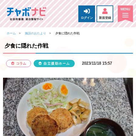
ログイン
新規登録
ホーム
施設のおたより
夕食に隠れた作戦
夕食に隠れた作戦
2023/11/18 15:57
コラム
自立援助ホーム