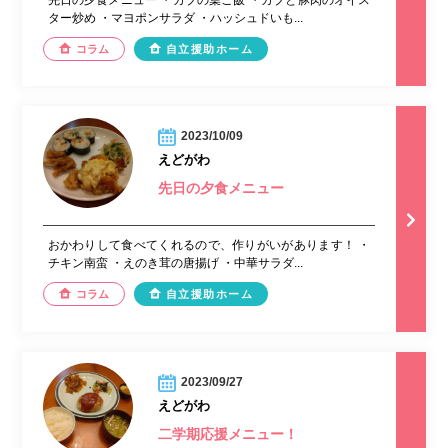
先日の夕食メニュー ・カブの葉ご飯 ・カブと豚肉のオイス
ター炒め ・マヨポンサラダ ・ハッシュドいも...
コラム
自立援助ホーム
2023/10/09
えどがわ
先日の夕食メニュー
おかわりして食べてくれるので、作りがいがあります！ ・
チキン南蛮 ・えのき茸の唐揚げ ・中華サラダ...
コラム
自立援助ホーム
2023/09/27
えどがわ
二学期応援メニュー！