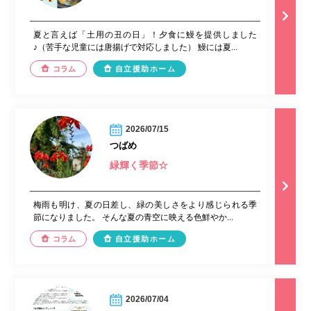
夏と言えば「土用の丑の日」！夕食に鰻を提供しました
♪（苦手な児童には唐揚げで対応しました） 鰻には夏...
コラム
自立援助ホーム
2026/07/15
つばめ
緑輝く季節☆
梅雨も明け、夏の日差し、緑の美しさをより感じられる季
節になりました。 そんな夏の青空に映える色鮮やか...
コラム
自立援助ホーム
2026/07/04