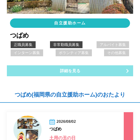
自立援助ホーム
つばめ
正職員募集
非常勤職員募集
アルバイト募集
インターン募集
ボランティア募集
その他募集
詳細を見る
つばめ(福岡県の自立援助ホーム)のおたより
2026/08/02
つばめ
土用の丑の日