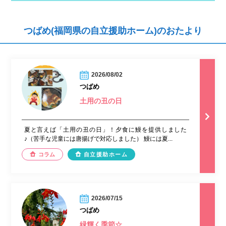
つばめ(福岡県の自立援助ホーム)のおたより
2026/08/02
つばめ
土用の丑の日
夏と言えば「土用の丑の日」！夕食に鰻を提供しました
♪（苦手な児童には唐揚げで対応しました） 鰻には夏...
コラム
自立援助ホーム
2026/07/15
つばめ
緑輝く季節☆