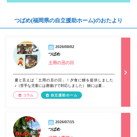
つばめ(福岡県の自立援助ホーム)のおたより
2026/08/02
つばめ
土用の丑の日
夏と言えば「土用の丑の日」！夕食に鰻を提供しました
♪（苦手な児童には唐揚げで対応しました） 鰻には夏...
コラム
自立援助ホーム
2026/07/15
つばめ