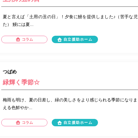
夏と言えば「土用の丑の日」！夕食に鰻を提供しました♪（苦手な
た） 鰻には夏...
コラム
自立援助ホーム
つばめ
緑輝く季節☆
梅雨も明け、夏の日差し、緑の美しさをより感じられる季節になりま
える色鮮やか...
コラム
自立援助ホーム