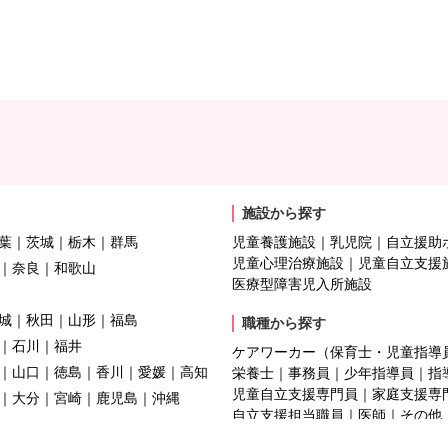
施設から探す
葉
茨城
栃木
群馬
児童養護施設
乳児院
自立援助
児童心理治療施設
児童自立支援
奈良
和歌山
医療型障害児入所施設
城
秋田
山形
福島
職種から探す
石川
福井
ケアワーカー（保育士・児童指導
山口
徳島
香川
愛媛
高知
栄養士
事務員
少年指導員
指
児童自立支援専門員
家庭支援専
大分
宮崎
鹿児島
沖縄
自立支援担当職員
医師
その他