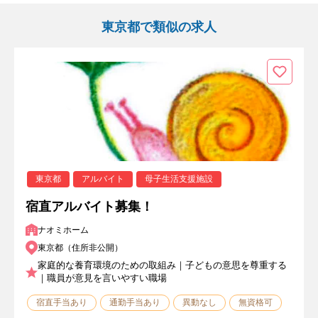
東京都で類似の求人
東京都
アルバイト
母子生活支援施設
宿直アルバイト募集！
ナオミホーム
東京都（住所非公開）
家庭的な養育環境のための取組み｜子どもの意思を尊重する
｜職員が意見を言いやすい職場
宿直手当あり
通勤手当あり
異動なし
無資格可