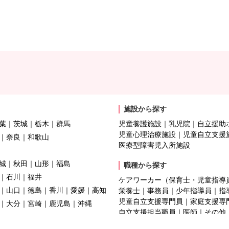
施設から探す
葉
茨城
栃木
群馬
児童養護施設
乳児院
自立援助
児童心理治療施設
児童自立支援
奈良
和歌山
医療型障害児入所施設
城
秋田
山形
福島
職種から探す
石川
福井
ケアワーカー（保育士・児童指導
山口
徳島
香川
愛媛
高知
栄養士
事務員
少年指導員
指
児童自立支援専門員
家庭支援専
大分
宮崎
鹿児島
沖縄
自立支援担当職員
医師
その他