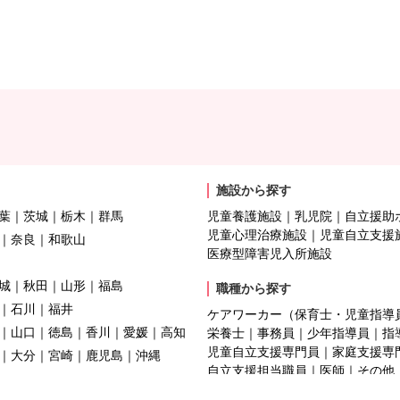
施設から探す
葉
茨城
栃木
群馬
児童養護施設
乳児院
自立援助
児童心理治療施設
児童自立支援
奈良
和歌山
医療型障害児入所施設
城
秋田
山形
福島
職種から探す
石川
福井
ケアワーカー（保育士・児童指導
山口
徳島
香川
愛媛
高知
栄養士
事務員
少年指導員
指
児童自立支援専門員
家庭支援専
大分
宮崎
鹿児島
沖縄
自立支援担当職員
医師
その他