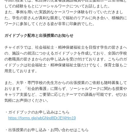
今回の授業では、私自身の児童養護施設職員や自立援助ホーム管理職と
しての経験をもとにソーシャルワークについてお話しました。
また、事例を用いた実践的なケースワーク体験を行っていただきまし
た。学生の皆さんが真剣な眼差しで福祉のリアルに向き合い、積極的に
ワークに参加してくださる姿が非常に印象的でした。
ガイドブック配布と出張授業のお知らせ
チャイボラでは、社会福祉士・精神保健福祉士を目指す学生の皆さまへ
の、施設への就活につかえるガイドブックを作成しており、全国の学校
の教職員の皆さまからのお申し込みを受け付けております。こちらのガ
イドブックは社会福祉士・精神保健福祉士版だけでなく、保育士版もご
用意しております。
また、大学・専門学校の先生方からの出張授業のご依頼も随時募集して
おります。「社会的養護」に限らず、ソーシャルワークに関わる授業や
キャリア支援など、ご要望に応じたテーマでの講義が可能です。ぜひお
気軽にお声掛けください。
・ガイドブックのお申し込みはこちら
https://forms.gle/wbGNnd8DrJEf4Hm19
・出張授業のお申し込み・お問い合わせはこちら