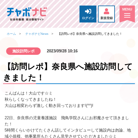
ログイン
新規登録
ホーム
チャボナビNews
【訪問レポ】奈良県へ施設訪問してきました！
2023/09/28 10:16
施設訪問レポ
【訪問レポ】奈良県へ施設訪問して
きました！
こんばんは！大山です☆ミ
秋らしくなってきましたね！
大山は相変わらず激しく動き回っております!(^^)!
22日、奈良県の児童養護施設 飛鳥学院さんにお邪魔させて頂きまし
た！
5時間くらいかけてたくさん話してインタビューして施設内は勿論、地
域小規模、他事業所もたくさん見学させていただきました☆ミ