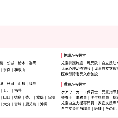
施設から探す
葉
茨城
栃木
群馬
児童養護施設
乳児院
自立援助
児童心理治療施設
児童自立支援
奈良
和歌山
医療型障害児入所施設
城
秋田
山形
福島
職種から探す
石川
福井
ケアワーカー（保育士・児童指導
山口
徳島
香川
愛媛
高知
栄養士
事務員
少年指導員
指
児童自立支援専門員
家庭支援専
大分
宮崎
鹿児島
沖縄
自立支援担当職員
医師
その他