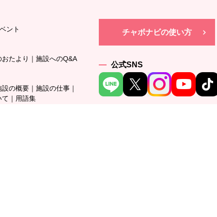
ベント
チャボナビの使い方
のおたより
施設へのQ&A
公式SNS
施設の概要
施設の仕事
いて
用語集
議会
ご寄付について
全国施設一覧
このサイトについて
利用規約
-0014
島区池袋2丁目36-1 INFINITYIKEBUKURO６階