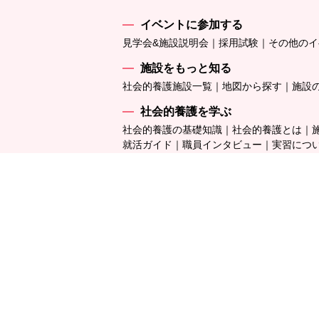
イベントに参加する
見学会&施設説明会
採用試験
その他のイ
施設をもっと知る
社会的養護施設一覧
地図から探す
施設
社会的養護を学ぶ
社会的養護の基礎知識
社会的養護とは
就活ガイド
職員インタビュー
実習につ
運営団体
チャボナビNews
連盟・協
〒171
東京都豊