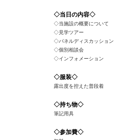
◇当日の内容◇
◇当施設の概要について
◇見学ツアー
◇パネルディスカッション
◇個別相談会
◇インフォメーション
◇服装◇
露出度を控えた普段着
◇持ち物◇
筆記用具
◇参加費◇