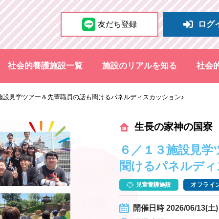
ログ
友だち登録
社会的養護施設一覧
施設のリアルを知る
社会
施設見学ツアー＆先輩職員の話も聞けるパネルディスカッション♪
生長の家神の国寮
６／１３施設見学
聞けるパネルディ
児童養護施設
オフライン
開催日時 2026/06/13(土) 