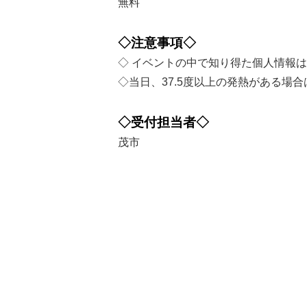
無料
◇注意事項◇
◇ イベントの中で知り得た個人情報は
◇当日、37.5度以上の発熱がある
◇受付担当者◇
茂市