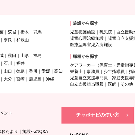
施設から探す
葉
茨城
栃木
群馬
児童養護施設
乳児院
自立援助
児童心理治療施設
児童自立支援
奈良
和歌山
医療型障害児入所施設
城
秋田
山形
福島
職種から探す
石川
福井
ケアワーカー（保育士・児童指導
山口
徳島
香川
愛媛
高知
栄養士
事務員
少年指導員
指
児童自立支援専門員
家庭支援専
大分
宮崎
鹿児島
沖縄
自立支援担当職員
医師
その他
ベント
チャボナビの使い方
のおたより
施設へのQ&A