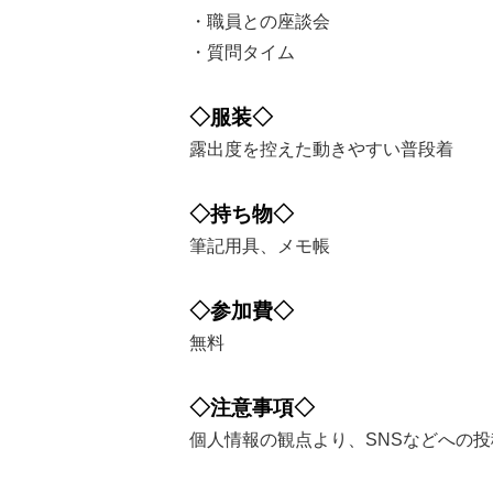
・職員との座談会
・質問タイム
◇服装◇
露出度を控えた動きやすい普段着
◇持ち物◇
筆記用具、メモ帳
◇参加費◇
無料
◇注意事項◇
個人情報の観点より、SNSなどへの