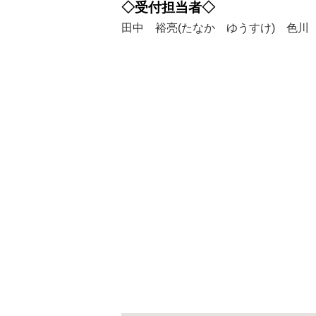
◇受付担当者◇
田中 裕亮(たなか ゆうすけ) 色川