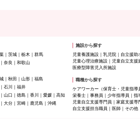
施設から探す
葉
茨城
栃木
群馬
児童養護施設
乳児院
自立援助
児童心理治療施設
児童自立支援
奈良
和歌山
医療型障害児入所施設
城
秋田
山形
福島
職種から探す
石川
福井
ケアワーカー（保育士・児童指導
山口
徳島
香川
愛媛
高知
栄養士
事務員
少年指導員
指
児童自立支援専門員
家庭支援専
大分
宮崎
鹿児島
沖縄
自立支援担当職員
医師
その他
ベント