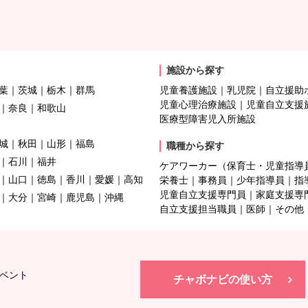
施設から探す
葉
茨城
栃木
群馬
児童養護施設
乳児院
自立援助
児童心理治療施設
児童自立支援
奈良
和歌山
医療型障害児入所施設
城
秋田
山形
福島
職種から探す
石川
福井
ケアワーカー（保育士・児童指導
山口
徳島
香川
愛媛
高知
栄養士
事務員
少年指導員
指
児童自立支援専門員
家庭支援専
大分
宮崎
鹿児島
沖縄
自立支援担当職員
医師
その他
ベント
チャボナビの使い方